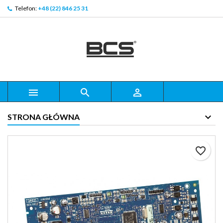
Telefon:
+48 (22) 846 25 31



STRONA GŁÓWNA
favorite_border