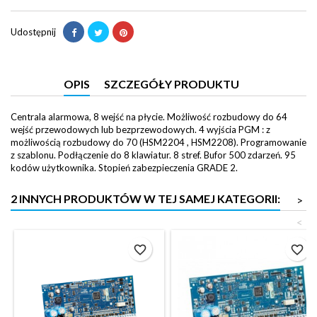
Udostępnij
OPIS
SZCZEGÓŁY PRODUKTU
Centrala alarmowa, 8 wejść na płycie. Możliwość rozbudowy do 64
wejść przewodowych lub bezprzewodowych. 4 wyjścia PGM : z
możliwością rozbudowy do 70 (HSM2204 , HSM2208). Programowanie
z szablonu. Podłączenie do 8 klawiatur. 8 stref. Bufor 500 zdarzeń. 95
kodów użytkownika. Stopień zabezpieczenia GRADE 2.
2 INNYCH PRODUKTÓW W TEJ SAMEJ KATEGORII:
>
<
favorite_border
favorite_border