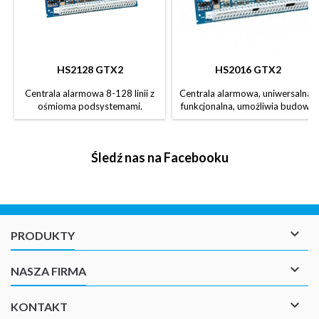
HS2128 GTX2
HS2016 GTX2
Centrala alarmowa 8-128 linii z
Centrala alarmowa, uniwersalna i
ośmioma podsystemami.
funkcjonalna, umożliwia budowę
niewielkiego systemu
alarmowego.
Śledź nas na Facebooku

PRODUKTY

NASZA FIRMA

KONTAKT